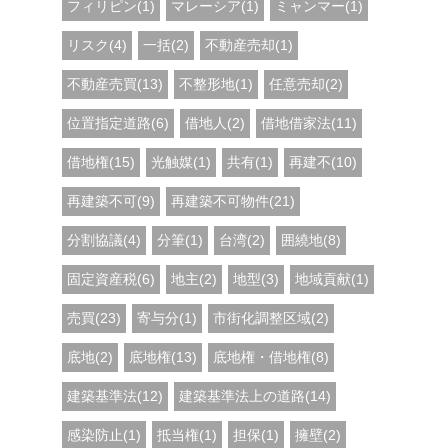
フィリピン(1)
マレーシア(1)
ミャンマー(1)
リスク(4)
一括(2)
不動産売却(1)
不動産売買(13)
不整形地(1)
任意売却(2)
位置指定道路(6)
借地人(2)
借地借家法(11)
借地権(15)
光触媒(1)
共有(1)
再建不(10)
再建築不可(9)
再建築不可物件(21)
分割協議(4)
分筆(1)
台湾(2)
囲繞地(8)
固定資産税(6)
地主(2)
地型(3)
地域貢献(1)
売買(23)
寄与分(1)
市街化調整区域(2)
底地(2)
底地権(13)
底地権・借地権(8)
建築基準法(12)
建築基準法上の道路(14)
感染防止(1)
抵当権(1)
担保(1)
擁壁(2)