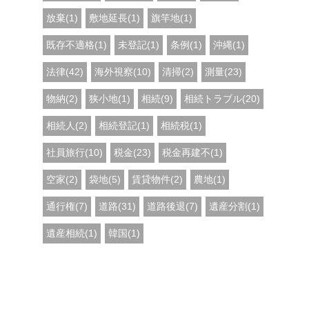
放棄(1)
敷地延長(1)
旗竿地(1)
既存不適格(1)
未登記(1)
条例(1)
沖縄(1)
法律(42)
海外視察(10)
清掃(2)
測量(23)
物納(2)
狭小地(1)
相続(9)
相続トラブル(20)
相続人(2)
相続登記(1)
相続税(1)
社員旅行(10)
税金(23)
税金再建不(1)
空家(2)
袋地(5)
賃貸物件(2)
農地(1)
通行権(7)
道路(31)
道路後退(7)
遺産分割(1)
遺産相続(1)
韓国(1)