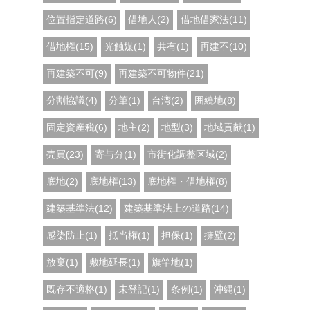
位置指定道路(6)
借地人(2)
借地借家法(11)
借地権(15)
光触媒(1)
共有(1)
再建不(10)
再建築不可(9)
再建築不可物件(21)
分割協議(4)
分筆(1)
台湾(2)
囲繞地(8)
固定資産税(6)
地主(2)
地型(3)
地域貢献(1)
売買(23)
寄与分(1)
市街化調整区域(2)
底地(2)
底地権(13)
底地権・借地権(8)
建築基準法(12)
建築基準法上の道路(14)
感染防止(1)
抵当権(1)
担保(1)
擁壁(2)
放棄(1)
敷地延長(1)
旗竿地(1)
既存不適格(1)
未登記(1)
条例(1)
沖縄(1)