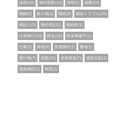
法律(42)
海外視察(10)
清掃(2)
測量(23)
物納(2)
狭小地(1)
相続(9)
相続トラブル(20)
相続人(2)
相続登記(1)
相続税(1)
社員旅行(10)
税金(23)
税金再建不(1)
空家(2)
袋地(5)
賃貸物件(2)
農地(1)
通行権(7)
道路(31)
道路後退(7)
遺産分割(1)
遺産相続(1)
韓国(1)