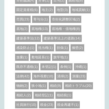
分割協議(4)
分筆(1)
台湾(2)
囲繞地(8)
固定資産税(6)
地主(2)
地型(3)
地域貢献(1)
売買(23)
寄与分(1)
市街化調整区域(2)
底地(2)
底地権(13)
底地権・借地権(8)
建築基準法(12)
建築基準法上の道路(14)
感染防止(1)
抵当権(1)
担保(1)
擁壁(2)
放棄(1)
敷地延長(1)
旗竿地(1)
既存不適格(1)
未登記(1)
条例(1)
沖縄(1)
法律(42)
海外視察(10)
清掃(2)
測量(23)
物納(2)
狭小地(1)
相続(9)
相続トラブル(20)
相続人(2)
相続登記(1)
相続税(1)
社員旅行(10)
税金(23)
税金再建不(1)