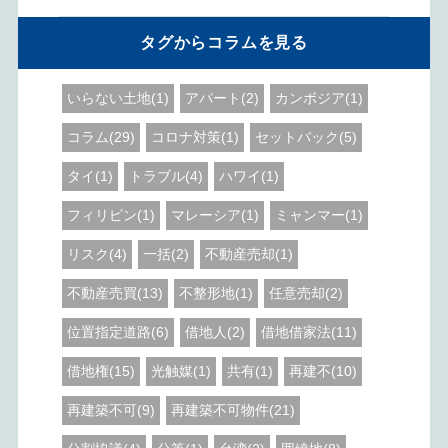
タグからコラムを見る
いらない土地(1)
アパート(2)
カンボジア(1)
コラム(29)
コロナ対策(1)
セットバック(5)
タイ(1)
トラブル(4)
ハワイ(1)
フィリピン(1)
マレーシア(1)
ミャンマー(1)
リスク(4)
一括(2)
不動産売却(1)
不動産売買(13)
不整形地(1)
任意売却(2)
位置指定道路(6)
借地人(2)
借地借家法(11)
借地権(15)
光触媒(1)
共有(1)
再建不(10)
再建築不可(9)
再建築不可物件(21)