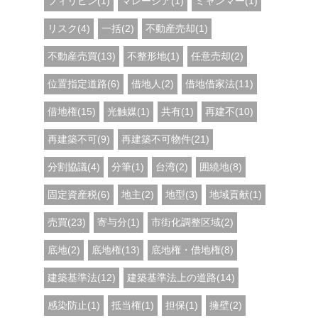
フィリピン(1)
マレーシア(1)
ミャンマー(1)
リスク(4)
一括(2)
不動産売却(1)
不動産売買(13)
不整形地(1)
任意売却(2)
位置指定道路(6)
借地人(2)
借地借家法(11)
借地権(15)
光触媒(1)
共有(1)
再建不(10)
再建築不可(9)
再建築不可物件(21)
分割協議(4)
分筆(1)
台湾(2)
囲繞地(8)
固定資産税(6)
地主(2)
地型(3)
地域貢献(1)
売買(23)
寄与分(1)
市街化調整区域(2)
底地(2)
底地権(13)
底地権・借地権(8)
建築基準法(12)
建築基準法上の道路(14)
感染防止(1)
抵当権(1)
担保(1)
擁壁(2)