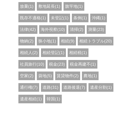
放棄(1)
敷地延長(1)
旗竿地(1)
既存不適格(1)
未登記(1)
条例(1)
沖縄(1)
法律(42)
海外視察(10)
清掃(2)
測量(23)
物納(2)
狭小地(1)
相続(9)
相続トラブル(20)
相続人(2)
相続登記(1)
相続税(1)
社員旅行(10)
税金(23)
税金再建不(1)
空家(2)
袋地(5)
賃貸物件(2)
農地(1)
通行権(7)
道路(31)
道路後退(7)
遺産分割(1)
遺産相続(1)
韓国(1)