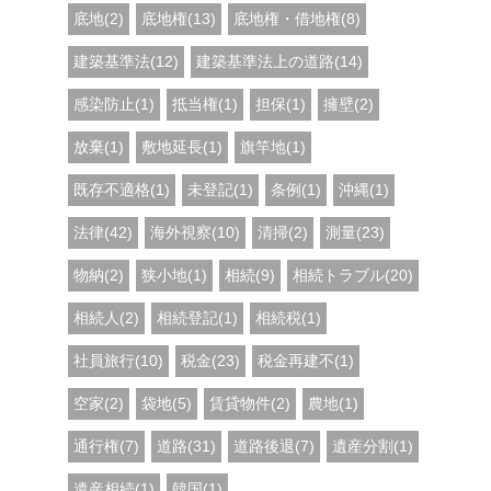
底地(2)
底地権(13)
底地権・借地権(8)
建築基準法(12)
建築基準法上の道路(14)
感染防止(1)
抵当権(1)
担保(1)
擁壁(2)
放棄(1)
敷地延長(1)
旗竿地(1)
既存不適格(1)
未登記(1)
条例(1)
沖縄(1)
法律(42)
海外視察(10)
清掃(2)
測量(23)
物納(2)
狭小地(1)
相続(9)
相続トラブル(20)
相続人(2)
相続登記(1)
相続税(1)
社員旅行(10)
税金(23)
税金再建不(1)
空家(2)
袋地(5)
賃貸物件(2)
農地(1)
通行権(7)
道路(31)
道路後退(7)
遺産分割(1)
遺産相続(1)
韓国(1)