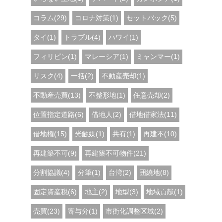
コラム(29)
コロナ対策(1)
セットバック(5)
タイ(1)
トラブル(4)
ハワイ(1)
フィリピン(1)
マレーシア(1)
ミャンマー(1)
リスク(4)
一括(2)
不動産売却(1)
不動産売買(13)
不整形地(1)
任意売却(2)
位置指定道路(6)
借地人(2)
借地借家法(11)
借地権(15)
光触媒(1)
共有(1)
再建不(10)
再建築不可(9)
再建築不可物件(21)
分割協議(4)
分筆(1)
台湾(2)
囲繞地(8)
固定資産税(6)
地主(2)
地型(3)
地域貢献(1)
売買(23)
寄与分(1)
市街化調整区域(2)