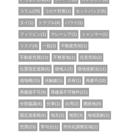
コラム(29)
コロナ対策(1)
セットバック(5)
タイ(1)
トラブル(4)
ハワイ(1)
フィリピン(1)
マレーシア(1)
ミャンマー(1)
リスク(4)
一括(2)
不動産売却(1)
不動産売買(13)
不整形地(1)
任意売却(2)
位置指定道路(6)
借地人(2)
借地借家法(11)
借地権(15)
光触媒(1)
共有(1)
再建不(10)
再建築不可(9)
再建築不可物件(21)
分割協議(4)
分筆(1)
台湾(2)
囲繞地(8)
固定資産税(6)
地主(2)
地型(3)
地域貢献(1)
売買(23)
寄与分(1)
市街化調整区域(2)