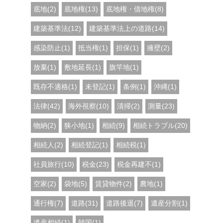
底地(2)
底地権(13)
底地権・借地権(8)
建築基準法(12)
建築基準法上の道路(14)
感染防止(1)
抵当権(1)
担保(1)
擁壁(2)
放棄(1)
敷地延長(1)
旗竿地(1)
既存不適格(1)
未登記(1)
条例(1)
沖縄(1)
法律(42)
海外視察(10)
清掃(2)
測量(23)
物納(2)
狭小地(1)
相続(9)
相続トラブル(20)
相続人(2)
相続登記(1)
相続税(1)
社員旅行(10)
税金(23)
税金再建不(1)
空家(2)
袋地(5)
賃貸物件(2)
農地(1)
通行権(7)
道路(31)
道路後退(7)
遺産分割(1)
遺産相続(1)
韓国(1)