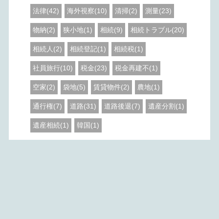
法律(42)
海外視察(10)
清掃(2)
測量(23)
物納(2)
狭小地(1)
相続(9)
相続トラブル(20)
相続人(2)
相続登記(1)
相続税(1)
社員旅行(10)
税金(23)
税金再建不(1)
空家(2)
袋地(5)
賃貸物件(2)
農地(1)
通行権(7)
道路(31)
道路後退(7)
遺産分割(1)
遺産相続(1)
韓国(1)