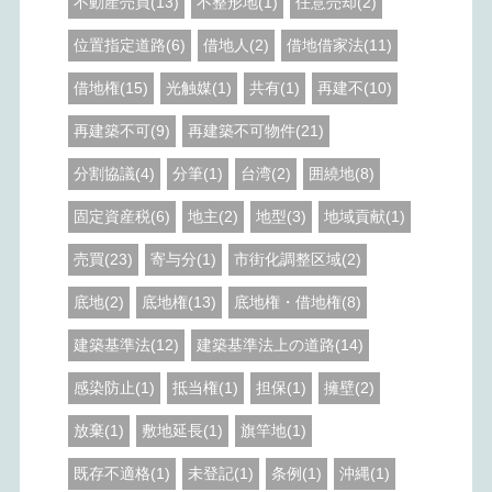
不動産売買(13)
不整形地(1)
任意売却(2)
位置指定道路(6)
借地人(2)
借地借家法(11)
借地権(15)
光触媒(1)
共有(1)
再建不(10)
再建築不可(9)
再建築不可物件(21)
分割協議(4)
分筆(1)
台湾(2)
囲繞地(8)
固定資産税(6)
地主(2)
地型(3)
地域貢献(1)
売買(23)
寄与分(1)
市街化調整区域(2)
底地(2)
底地権(13)
底地権・借地権(8)
建築基準法(12)
建築基準法上の道路(14)
感染防止(1)
抵当権(1)
担保(1)
擁壁(2)
放棄(1)
敷地延長(1)
旗竿地(1)
既存不適格(1)
未登記(1)
条例(1)
沖縄(1)